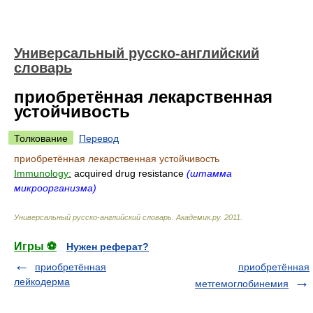
Универсальный русско-английский
словарь
приобретённая лекарственная
устойчивость
Толкование
Перевод
приобретённая лекарственная устойчивость
Immunology:
acquired drug resistance
(штамма
микроорганизма)
Универсальный русско-английский словарь
.
Академик.ру
.
2011
.
Игры ⚽
Нужен реферат?
приобретённая
приобретённая
лейкодерма
метгемоглобинемия